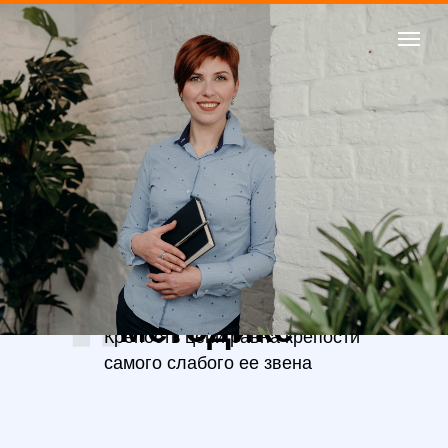
О моей
методике
Крепость цепи равна крепости
самого слабого ее звена